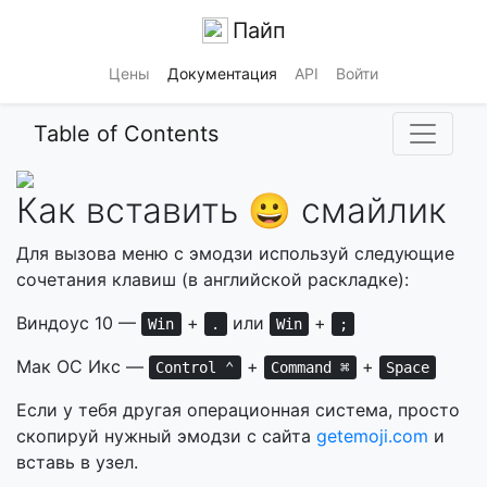
Пайп
Цены
Документация
API
Войти
Table of Contents
Как вставить 😀 смайлик
Для вызова меню с эмодзи используй следующие
сочетания клавиш (в английской раскладке):
Виндоус 10 —
+
или
+
Win
.
Win
;
Мак ОС Икс —
+
+
Control ⌃
Command ⌘
Space
Если у тебя другая операционная система, просто
скопируй нужный эмодзи с сайта
getemoji.com
и
вставь в узел.