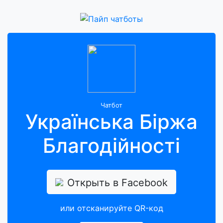
Чатбот
Українська Біржа
Благодійності
Открыть в Facebook
или отсканируйте QR-код