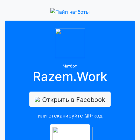
Чатбот
Razem.Work
Открыть в Facebook
или отсканируйте QR-код